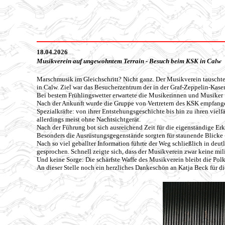
18.04.2026
Musikverein auf ungewohntem Terrain - Besuch beim KSK in Calw
Marschmusik im Gleichschritt? Nicht ganz. Der Musikverein tausch
in Calw. Ziel war das Besucherzentrum der in der Graf-Zeppelin-Kasern
Bei bestem Frühlingswetter erwartete die Musikerinnen und Musiker 
Nach der Ankunft wurde die Gruppe von Vertretern des KSK empfangen
Spezialkräfte: von ihrer Entstehungsgeschichte bis hin zu ihren viel
allerdings meist ohne Nachtsichtgerät.
Nach der Führung bot sich ausreichend Zeit für die eigenständige E
Besonders die Ausrüstungsgegenstände sorgten für staunende Blicke - 
Nach so viel geballter Information führte der Weg schließlich in deut
gesprochen. Schnell zeigte sich, dass der Musikverein zwar keine mil
Und keine Sorge: Die schärfste Waffe des Musikverein bleibt die Polk
An dieser Stelle noch ein herzliches Dankeschön an Katja Beck für 