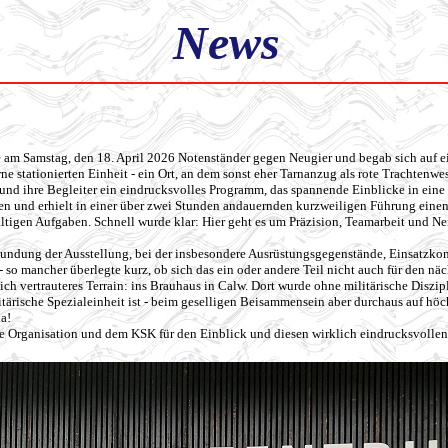
News
te am Samstag, den 18. April 2026 Notenständer gegen Neugier und begab sich au
e stationierten Einheit - ein Ort, an dem sonst eher Tarnanzug als rote Trachtenwes
und ihre Begleiter ein eindrucksvolles Programm, das spannende Einblicke in eine
 und erhielt in einer über zwei Stunden andauernden kurzweiligen Führung einen 
fältigen Aufgaben. Schnell wurde klar: Hier geht es um Präzision, Teamarbeit und 
rkundung der Ausstellung, bei der insbesondere Ausrüstungsgegenstände, Einsatzko
so mancher überlegte kurz, ob sich das ein oder andere Teil nicht auch für den näc
lich vertrauteres Terrain: ins Brauhaus in Calw. Dort wurde ohne militärische Diszi
itärische Spezialeinheit ist - beim geselligen Beisammensein aber durchaus auf höc
a!
die Organisation und dem KSK für den Einblick und diesen wirklich eindrucksvolle