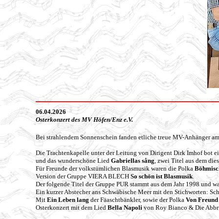
06.04.2026
Osterkonzert des MV Höfen/
Enz e.V.
Bei strahlendem Sonnenschein fanden etliche treue MV-Anhänger am O
Die Trachtenkapelle unter der Leitung von Dirigent Dirk Imhof bot 
und das wunderschöne Lied
Gabriellas sång
, zwei Titel aus dem die
Für Freunde der volkstümlichen Blasmusik waren die Polka
Böhmisc
Version der Gruppe VIERA BLECH
So schön ist Blasmusik
.
Der folgende Titel der Gruppe PUR stammt aus dem Jahr 1998 und war
Ein kurzer Abstecher ans Schwäbische Meer mit den Stichworten: Sc
Mit
Ein Leben lang
der Fäaschtbänkler, sowie der Polka
Von Freund
Osterkonzert mit dem Lied
Bella Napoli
von Roy Bianco & Die Abbr