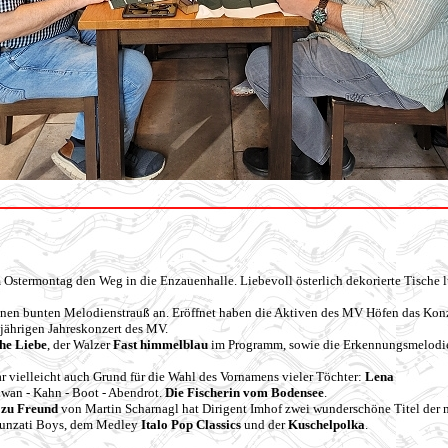
stermontag den Weg in die Enzauenhalle. Liebevoll österlich dekorierte Tische l
einen bunten Melodienstrauß an. Eröffnet haben die Aktiven des MV Höfen das Kon
sjährigen Jahreskonzert des MV.
he Liebe
, der Walzer
Fast himmelblau
im Programm, sowie die Erkennungsmelodie
 vielleicht auch Grund für die Wahl des Vornamens vieler Töchter:
Lena
hwan - Kahn - Boot - Abendrot.
Die Fischerin vom Bodensee
.
 zu Freund
von Martin Scharnagl hat Dirigent Imhof zwei wunderschöne Titel de
unzati Boys, dem Medley
Italo Pop Classics
und der
Kuschelpolka
.